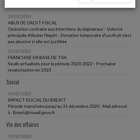
Fiscal TPE
20/02/2020
ABUS DE DROIT FISCAL
Opération contraire aux intentions du législateur - Volonté
principale d'éluder l'impôt - Donation temporaire d'usufruit n'est
pas abusive si elle est justifiée
19/02/2020
FRANCHISE EN BASE DE TVA
Seuils actualisés pour la période 2020-2022 - Prochaine
revalorisation en 2023
Social
19/02/2020
IMPACT SOCIAL DU BREXIT
Période transitoire jusqu'au 31 décembre 2020 - Mail adressé
à : Brexit@travail.gouv.fr
Vie des affaires
19/02/2020