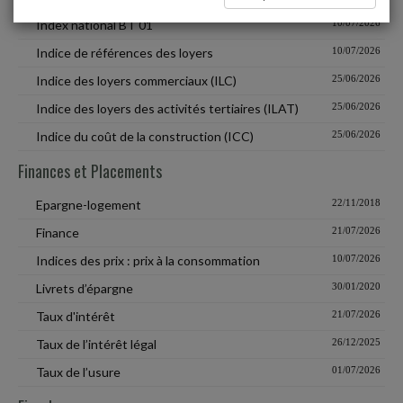
Index national BT 01
10/07/2026
Indice de références des loyers
10/07/2026
Indice des loyers commerciaux (ILC)
25/06/2026
Indice des loyers des activités tertiaires (ILAT)
25/06/2026
Indice du coût de la construction (ICC)
25/06/2026
Finances et Placements
Epargne-logement
22/11/2018
Finance
21/07/2026
Indices des prix : prix à la consommation
10/07/2026
Livrets d’épargne
30/01/2020
Taux d'intérêt
21/07/2026
Taux de l’intérêt légal
26/12/2025
Taux de l’usure
01/07/2026