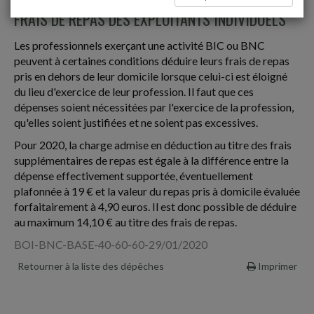
FRAIS DE REPAS DES EXPLOITANTS INDIVIDUELS
Les professionnels exerçant une activité BIC ou BNC
peuvent à certaines conditions déduire leurs frais de repas
pris en dehors de leur domicile lorsque celui-ci est éloigné
du lieu d'exercice de leur profession. Il faut que ces
dépenses soient nécessitées par l'exercice de la profession,
qu'elles soient justifiées et ne soient pas excessives.
Pour 2020, la charge admise en déduction au titre des frais
supplémentaires de repas est égale à la différence entre la
dépense effectivement supportée, éventuellement
plafonnée à 19 € et la valeur du repas pris à domicile évaluée
forfaitairement à 4,90 euros. Il est donc possible de déduire
au maximum 14,10 € au titre des frais de repas.
BOI-BNC-BASE-40-60-60-29/01/2020
Retourner à la liste des dépêches
Imprimer