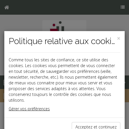
×
Politique relative aux cookies
Comme tous les sites de confiance, ce site utilise des
cookies. Les cookies vous permettent de vous connecter
en tout sécurité, de sauvegarder vos préférences (veille,
newsletter, recherche, etc.). Ils nous permettent également
Base documentaire
de mieux vous connaitre pour mieux vous servir et vous
proposer des services adaptés à vos attentes. Vous
Dépêches
conserverez toujours le contrôle des cookies que nous
utilisons.
Gérer vos préférences
j
a
b
Fiscal TPE
Date: 2020-02-17
Acceptez et continuez