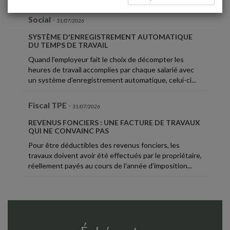
Social
-
31/07/2026
SYSTÈME D'ENREGISTREMENT AUTOMATIQUE
DU TEMPS DE TRAVAIL
Quand l'employeur fait le choix de décompter les
heures de travail accomplies par chaque salarié avec
un système d'enregistrement automatique, celui-ci...
Fiscal TPE
-
31/07/2026
REVENUS FONCIERS : UNE FACTURE DE TRAVAUX
QUI NE CONVAINC PAS
Pour être déductibles des revenus fonciers, les
travaux doivent avoir été effectués par le propriétaire,
réellement payés au cours de l'année d'imposition...
Patrimoine
-
30/07/2026
Imposition des hauts patrimoines : les onze
recommandations du Sénat