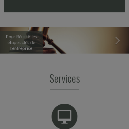
Dans une affaire récente, le créancier d'un associé de
société civile immobilière (SCI) bénéficie, en garantie
de sa créance, d'un nantissement des parts...
Vie des affaires
-
Previous
Nex
29/07/2026
Pour Réussir les
BILAN 2025 DE LA DGCCRF POUR UNE
étapes clés de
CONSOMMATION PLUS DURABLE
l'entreprise
La direction générale de la concurrence, de la
consommation et de la répression des fraudes
(DGCCRF) vient de publier le bilan 2025 de ses
actions en faveur...
Services
Fiscal TPE
-
29/07/2026
PILIER 2 : UN DÉLAI SUPPLÉMENTAIRE POUR LA
DÉCLARATION GIR
Dans le cadre de l'imposition minimale des groupes
multinationaux (réforme dite « Pilier 2 »), et pour tenir
compte des difficultés rencontrées par les...