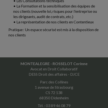
DOMICILIATION ET LCB-FT, CE QUI CHANGE
• Les Consultations techniques
POUR LES ENTREPRISES
• La Formation et la sensibilisation des équipes de
La loi du 25 juin 2026 visant à lutter contre les fraudes
nos clients (nouvelle loi, risques pour l'entreprise ou
sociales et fiscales introduit plusieurs mesures,
les dirigeants, audit de contrats, etc.)
notamment en matière d'immatriculation et de...
• La représentation de nos clients en Contentieux
Pratique : Un espace sécurisé est mis à la disposition de
Patrimoine
-
03/08/2026
nos clients
Apport en société des sommes données :
attention au montant du rapport à succession
MONTEALEGRE - ROSSELOT Corinne
Avocat en Droit Collaboratif
DESS Droit des affaires - DJCE
Parc des Collines
1 avenue de Strasbourg
CS 72 138
68350 Didenheim
Tél. : 03 89 46 08 79