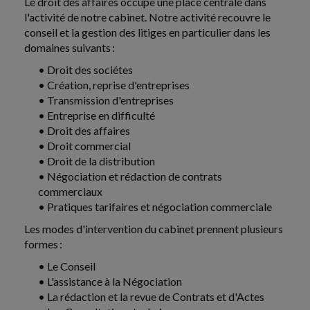
Le droit des affaires occupe une place centrale dans
Social
-
23/07/2026
l'activité de notre cabinet. Notre activité recouvre le
conseil et la gestion des litiges en particulier dans les
CLAUSE DE NON-CONCURRENCE : MÊME
PENDANT LA CRISE SANITAIRE DU COVID-19,
domaines suivants :
L'EMPLOYEUR DEVAIT Y RENONCER DANS LE
DÉLAI PRÉVU
• Droit des sociétes
• Création, reprise d'entreprises
Pour se dispenser de l'obligation de verser une
contrepartie financière au salarié, l'employeur peut
• Transmission d'entreprises
renoncer à une clause de non-concurrence prévue
• Entreprise en difficulté
au...
• Droit des affaires
• Droit commercial
Vie des affaires
• Droit de la distribution
-
23/07/2026
• Négociation et rédaction de contrats
PROCÉDURES DE L'INPI : CE QUI CHANGE DEPUIS
commerciaux
LE 2 JUILLET 2026
• Pratiques tarifaires et négociation commerciale
Un décret du 30 juin 2026 harmonise, simplifie et
Les modes d'intervention du cabinet prennent plusieurs
modernise les procédures de l'institut national de la
propriété industrielle (INPI). En voici les principales...
formes :
• Le Conseil
Vie des affaires
-
22/07/2026
• L'assistance à la Négociation
• La rédaction et la revue de Contrats et d'Actes
FRAUDES SOCIALE ET FISCALE : RNE,