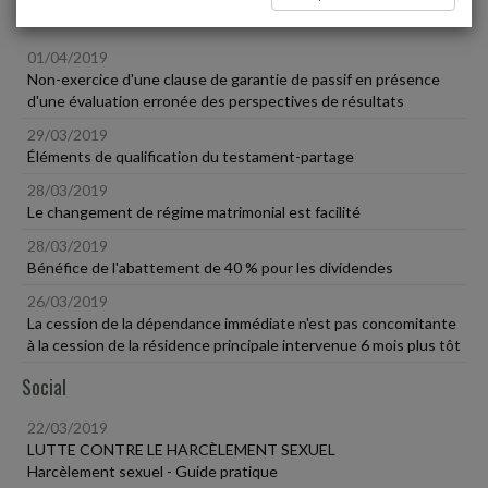
Patrimoine
01/04/2019
Non-exercice d'une clause de garantie de passif en présence
d'une évaluation erronée des perspectives de résultats
29/03/2019
Éléments de qualification du testament-partage
28/03/2019
Le changement de régime matrimonial est facilité
28/03/2019
Bénéfice de l'abattement de 40 % pour les dividendes
26/03/2019
La cession de la dépendance immédiate n'est pas concomitante
à la cession de la résidence principale intervenue 6 mois plus tôt
Social
22/03/2019
LUTTE CONTRE LE HARCÈLEMENT SEXUEL
Harcèlement sexuel - Guide pratique