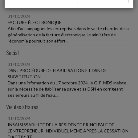
Fiscal TPE
31/10/2024
FACTURE ÉLECTRONIQUE
Afin d'accompagner les entreprises dans le vaste chantier de la
généralisation de la facture électronique, le ministère de
l'économie poursuit son effort...
Social
31/10/2024
DSN : PROCÉDURE DE FIABILISATION ET DSN DE
SUBSTITUTION
Dans une information du 17 octobre 2024, le GIP-MDS insiste
sur la nécessité de fiabiliser sa paye et sa DSN en corrigeant
ses erreurs au fil de l'eau....
Vie des affaires
31/10/2024
INSAISISSABILITÉ DE LA RÉSIDENCE PRINCIPALE DE
L'ENTREPRENEUR INDIVIDUEL MÊME APRÈS LA CESSATION
D'ACTIVITÉ