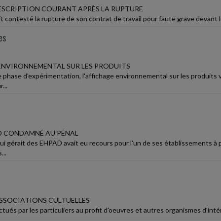
RESCRIPTION COURANT APRÈS LA RUPTURE
it contesté la rupture de son contrat de travail pour faute grave devant le 
es
ENVIRONNEMENTAL SUR LES PRODUITS
e phase d'expérimentation, l'affichage environnemental sur les produits v
...
D CONDAMNÉ AU PÉNAL
ui gérait des EHPAD avait eu recours pour l'un de ses établissements à 
...
SSOCIATIONS CULTUELLES
tués par les particuliers au profit d'oeuvres et autres organismes d'inté