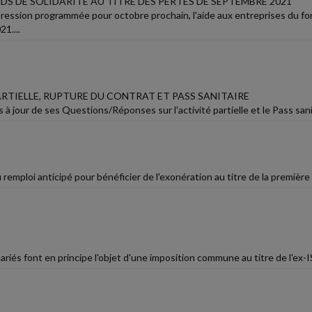
DS DE SOLIDARITÉ AU TITRE DES PERTES DE SEPTEMBRE 2021
ression programmée pour octobre prochain, l'aide aux entreprises du fon
1....
ARTIELLE, RUPTURE DU CONTRAT ET PASS SANITAIRE
 à jour de ses Questions/Réponses sur l'activité partielle et le Pass sanit
remploi anticipé pour bénéficier de l'exonération au titre de la premièr
riés font en principe l'objet d'une imposition commune au titre de l'ex-