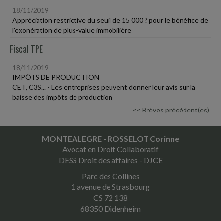
18/11/2019
Appréciation restrictive du seuil de 15 000 ? pour le bénéfice de
l'exonération de plus-value immobilière
Fiscal TPE
18/11/2019
IMPÔTS DE PRODUCTION
CET, C3S... - Les entreprises peuvent donner leur avis sur la
baisse des impôts de production
<< Brèves précédent(es)
MONTEALEGRE - ROSSELOT Corinne
Avocat en Droit Collaboratif
DESS Droit des affaires - DJCE
Parc des Collines
1 avenue de Strasbourg
CS 72 138
68350 Didenheim