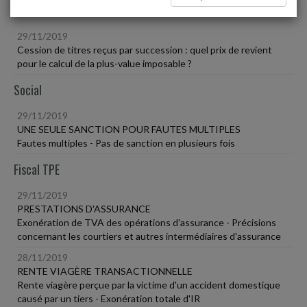
Patrimoine
29/11/2019
Cession de titres reçus par succession : quel prix de revient
pour le calcul de la plus-value imposable ?
Social
29/11/2019
UNE SEULE SANCTION POUR FAUTES MULTIPLES
Fautes multiples - Pas de sanction en plusieurs fois
Fiscal TPE
29/11/2019
PRESTATIONS D'ASSURANCE
Exonération de TVA des opérations d'assurance - Précisions
concernant les courtiers et autres intermédiaires d'assurance
28/11/2019
RENTE VIAGÈRE TRANSACTIONNELLE
Rente viagère perçue par la victime d'un accident domestique
causé par un tiers - Exonération totale d'IR