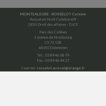
MONTEALEGRE - ROSSELOT Corinne
Avocat en Droit Collaboratif
DESS Droit des affaires - DJCE
Parc des Collines
1 avenue de Strasbourg
CS 72 138
68350 Didenheim
Tél. : 03 89 46 08 79
Fax : 03 89 46 44 27
Courriel :
rosselot.avocat@orange.fr
ACCUEIL
PLAN
MENTIONS LÉGALES
CONTACT