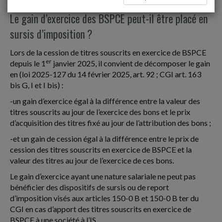
Le gain d’exercice des BSPCE peut-il être placé en
sursis d’imposition ?
Lors de la cession de titres souscrits en exercice de BSPCE
er
depuis le 1
janvier 2025, il convient de décomposer le gain
en (loi 2025-127 du 14 février 2025, art. 92 ; CGI art. 163
bis G, I et I bis) :
-un gain d’exercice égal à la différence entre la valeur des
titres souscrits au jour de l’exercice des bons et le prix
d’acquisition des titres fixé au jour de l’attribution des bons ;
-et un gain de cession égal à la différence entre le prix de
cession des titres souscrits en exercice de BSPCE et la
valeur des titres au jour de l’exercice de ces bons.
Le gain d’exercice ayant une nature salariale ne peut pas
bénéficier des dispositifs de sursis ou de report
d’imposition visés aux articles 150-0 B et 150-0 B ter du
CGI en cas d’apport des titres souscrits en exercice de
BSPCE à une société à l’IS.