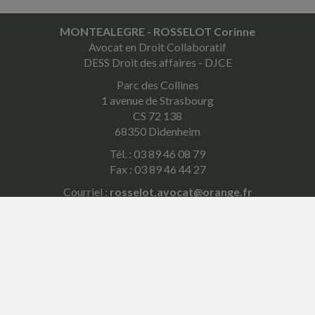
MONTEALEGRE - ROSSELOT Corinne
Avocat en Droit Collaboratif
DESS Droit des affaires - DJCE
Parc des Collines
1 avenue de Strasbourg
CS 72 138
68350 Didenheim
Tél. : 03 89 46 08 79
Fax : 03 89 46 44 27
Courriel :
rosselot.avocat@orange.fr
ACCUEIL
PLAN
MENTIONS LÉGALES
CONTACT