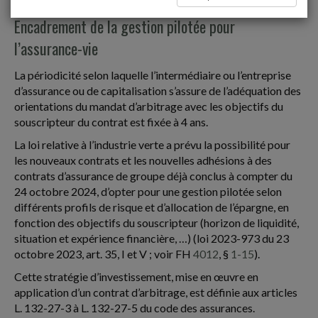
Encadrement de la gestion pilotée pour
l’assurance-vie
La périodicité selon laquelle l’intermédiaire ou l’entreprise
d’assurance ou de capitalisation s’assure de l’adéquation des
orientations du mandat d’arbitrage avec les objectifs du
souscripteur du contrat est fixée à 4 ans.
La loi relative à l’industrie verte a prévu la possibilité pour
les nouveaux contrats et les nouvelles adhésions à des
contrats d’assurance de groupe déjà conclus à compter du
24 octobre 2024, d’opter pour une gestion pilotée selon
différents profils de risque et d’allocation de l’épargne, en
fonction des objectifs du souscripteur (horizon de liquidité,
situation et expérience financière, …) (loi 2023-973 du 23
octobre 2023, art. 35, I et V ; voir FH
4012
, §
1-15
).
Cette stratégie d’investissement, mise en œuvre en
application d’un contrat d’arbitrage, est définie aux articles
L. 132-27-3 à L. 132-27-5 du code des assurances.