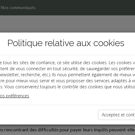
Nos communiqués
Politique relative aux cookies
ous les sites de confiance, ce site utilise des cookies. Les cookies 
tent de vous connecter en tout sécurité, de sauvegarder vos préfére
, newsletter, recherche, etc.). Ils nous permettent également de mieux 
tre pour mieux vous servir et vous proposer des services adaptés à v
s. Vous conserverez toujours le contrôle des cookies que nous utiliso
vos préférences
07-03
Acceptez et cont
S DE PAIEMENT : QUELLES SOLUTIONS POUR LES ENTRE
es rencontrant des difficultés pour payer leurs impôts peuvent-e