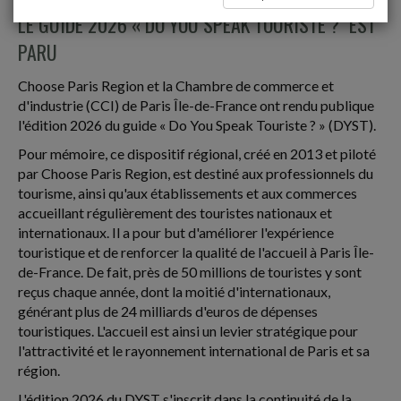
LE GUIDE 2026 « DO YOU SPEAK TOURISTE ?" EST
PARU
Choose Paris Region et la Chambre de commerce et
d'industrie (CCI) de Paris Île-de-France ont rendu publique
l'édition 2026 du guide « Do You Speak Touriste ? » (DYST).
Pour mémoire, ce dispositif régional, créé en 2013 et piloté
par Choose Paris Region, est destiné aux professionnels du
tourisme, ainsi qu'aux établissements et aux commerces
accueillant régulièrement des touristes nationaux et
internationaux. Il a pour but d'améliorer l'expérience
touristique et de renforcer la qualité de l'accueil à Paris Île-
de-France. De fait, près de 50 millions de touristes y sont
reçus chaque année, dont la moitié d'internationaux,
générant plus de 24 milliards d'euros de dépenses
touristiques. L'accueil est ainsi un levier stratégique pour
l'attractivité et le rayonnement international de Paris et sa
région.
L'édition 2026 du DYST s'inscrit dans la continuité de la