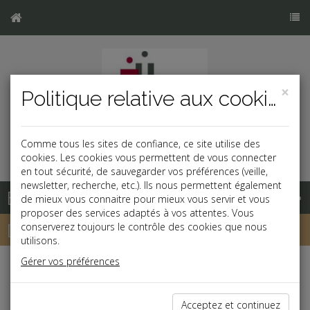
×
Politique relative aux cookies
Comme tous les sites de confiance, ce site utilise des
cookies. Les cookies vous permettent de vous connecter
en tout sécurité, de sauvegarder vos préférences (veille,
newsletter, recherche, etc.). Ils nous permettent également
Base documentaire
de mieux vous connaitre pour mieux vous servir et vous
proposer des services adaptés à vos attentes. Vous
Dépêches
conserverez toujours le contrôle des cookies que nous
utilisons.
Gérer vos préférences
j
a
b
Vie des affaires
Date: 2026-07-03
Acceptez et continuez