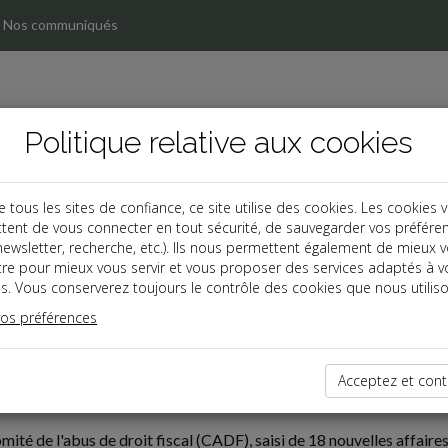
Nos communiqués
Politique relative aux cookies
ous les sites de confiance, ce site utilise des cookies. Les cookies 
tent de vous connecter en tout sécurité, de sauvegarder vos préfére
, newsletter, recherche, etc.). Ils nous permettent également de mieux 
tre pour mieux vous servir et vous proposer des services adaptés à v
s. Vous conserverez toujours le contrôle des cookies que nous utiliso
vos préférences
oine
cal
Acceptez et cont
 comité de l’abus de droit fiscal en 2022
mité de l'abus de droit fiscal (CADF), saisi de 18 nouvelles affaire