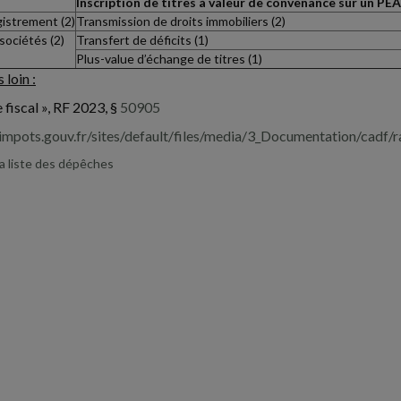
Inscription de titres à valeur de convenance sur un PEA
gistrement (2)
Transmission de droits immobiliers (2)
sociétés (2)
Transfert de déficits (1)
Plus-value d’échange de titres (1)
 loin :
 fiscal », RF 2023, §
50905
impots.gouv.fr/sites/default/files/media/3_Documentation/cadf/
la liste des dépêches