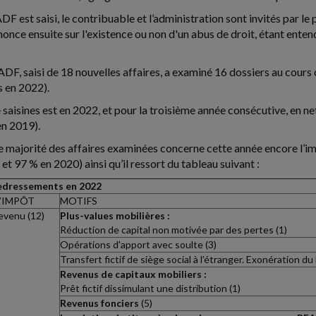
F est saisi, le contribuable et l’administration sont invités par le
nce ensuite sur l'existence ou non d'un abus de droit, étant entend
ADF, saisi de 18 nouvelles affaires, a examiné 16 dossiers au cours 
s en 2022).
saisines est en 2022, et pour la troisième année consécutive, en net
en 2019).
e majorité des affaires examinées concerne cette année encore l’i
t 97 % en 2020) ainsi qu’il ressort du tableau suivant :
redressements en 2022
L’IMPÔT
MOTIFS
revenu (12)
Plus-values mobilières :
Réduction de capital non motivée par des pertes (1)
Opérations d'apport avec soulte (3)
Transfert fictif de siège social à l’étranger. Exonération du 
Revenus de capitaux mobiliers :
Prêt fictif dissimulant une distribution (1)
Revenus fonciers
(5)