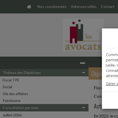
Nos coordonnées
Adresses utiles
Contact
Comme t
permet
Base documentaire
(veille
connai
Dépêches
Thémes des Dépêches
attente
Fiscal TPE
Gérer 
Social
Fiscal,Patrim
Vie des affaires
Contrôle fis
Patrimoine
Activité du
Consultation par mois
Juillet 2026
En 2022, le co