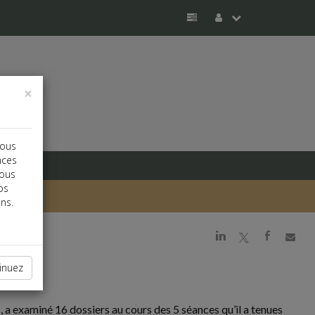
×
vous
nces
vous
os
ns.
j
a
b
inuez
s, a examiné 16 dossiers au cours des 5 séances qu’il a tenues