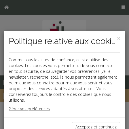
×
Politique relative aux cookies
Comme tous les sites de confiance, ce site utilise des
cookies. Les cookies vous permettent de vous connecter
en tout sécurité, de sauvegarder vos préférences (veille,
newsletter, recherche, etc.). Ils nous permettent également
Base documentaire
de mieux vous connaitre pour mieux vous servir et vous
proposer des services adaptés à vos attentes. Vous
Dépêches
conserverez toujours le contrôle des cookies que nous
utilisons.
Gérer vos préférences
j
a
b
Vie des affaires
Date: 2023-05-25
Acceptez et continuez