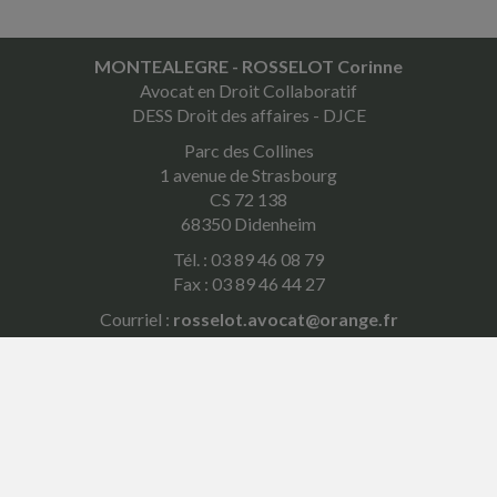
MONTEALEGRE - ROSSELOT Corinne
Avocat en Droit Collaboratif
DESS Droit des affaires - DJCE
Parc des Collines
1 avenue de Strasbourg
CS 72 138
68350 Didenheim
Tél. : 03 89 46 08 79
Fax : 03 89 46 44 27
Courriel :
rosselot.avocat@orange.fr
ACCUEIL
PLAN
MENTIONS LÉGALES
CONTACT