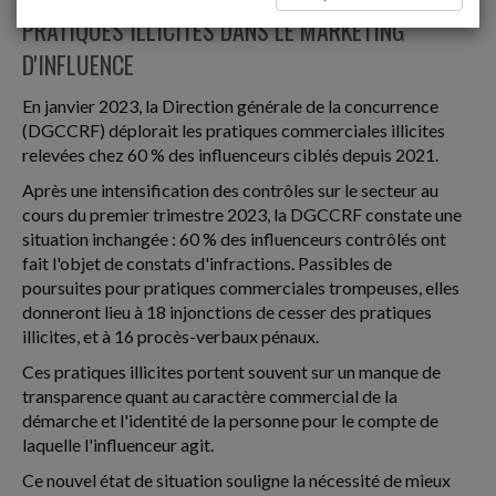
PRATIQUES ILLICITES DANS LE MARKETING
D'INFLUENCE
En janvier 2023, la Direction générale de la concurrence
(DGCCRF) déplorait les pratiques commerciales illicites
relevées chez 60 % des influenceurs ciblés depuis 2021.
Après une intensification des contrôles sur le secteur au
cours du premier trimestre 2023, la DGCCRF constate une
situation inchangée : 60 % des influenceurs contrôlés ont
fait l'objet de constats d'infractions. Passibles de
poursuites pour pratiques commerciales trompeuses, elles
donneront lieu à 18 injonctions de cesser des pratiques
illicites, et à 16 procès-verbaux pénaux.
Ces pratiques illicites portent souvent sur un manque de
transparence quant au caractère commercial de la
démarche et l'identité de la personne pour le compte de
laquelle l'influenceur agit.
Ce nouvel état de situation souligne la nécessité de mieux