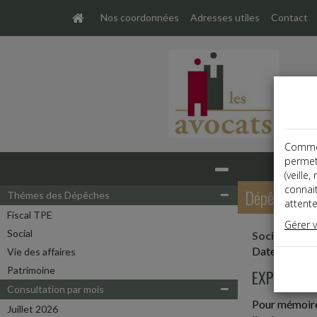
Nos coordonnées
Adresses utiles
Contact
Comme t
permet
Base documentaire
(veille
connai
Dépêches
Thémes des Dépêches
attente
Fiscal TPE
Gérer 
Social
Social
Date: 2023-
Vie des affaires
Patrimoine
EXPERTISE 
Consultation par mois
Pour mémoire,
Juillet 2026