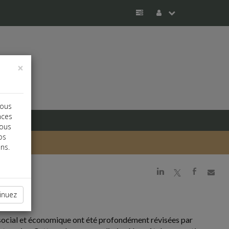
×
vous
nces
vous
os
ns.
j
a
b
inuez
 social et économique ont été profondément révisées par