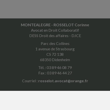
MONTEALEGRE - ROSSELOT Corinne
Avocat en Droit Collaboratif
DESS Droit des affaires - DJCE
Parc des Collines
1 avenue de Strasbourg
CS 72 138
68350 Didenheim
Tél. : 03 89 46 08 79
Fax : 03 89 46 44 27
Courriel :
rosselot.avocat@orange.fr
ACCUEIL
PLAN