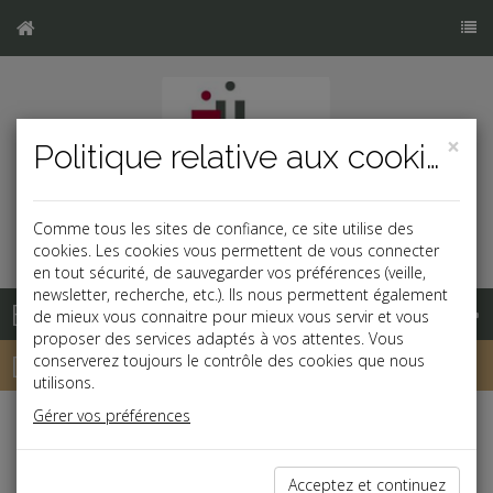
×
Politique relative aux cookies
Comme tous les sites de confiance, ce site utilise des
cookies. Les cookies vous permettent de vous connecter
en tout sécurité, de sauvegarder vos préférences (veille,
newsletter, recherche, etc.). Ils nous permettent également
Base documentaire
de mieux vous connaitre pour mieux vous servir et vous
proposer des services adaptés à vos attentes. Vous
Dépêches
conserverez toujours le contrôle des cookies que nous
utilisons.
Gérer vos préférences
j
a
b
Vie des affaires, Patrimoine
Date: 2023-01-27
Acceptez et continuez