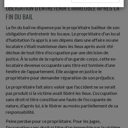
OBLIGATION D'ENTRETENIR L'IMMEUBLE APRÈS LA
FIN DU BAIL
La fin du bail ne dispense pas le propriétaire bailleur de son
obligation d'entretenir les locaux. Le propriétaire d'un local
d'habitation l'a appris à ses dépens dans une affaire où une
locataire s'était maintenue dans les lieux après avoir été
déchue de tout titre d'occupation par une décision de
justice. À la suite de la rupture d'un garde-corps, cette ex-
locataire devenue occupante sans titre est tombée d'une
fenêtre de l'appartement. Elle assigne en justice le
propriétaire pour demander réparation de son préjudice.
Le propriétaire fait alors valoir que l'accident ne se serait
pas produit si la victime avait libéré les lieux. L'occupation
sans droit ni titre constitue une faute de l'occupante de
nature, d'après lui, à le libérer au moins partiellement de sa
responsabilité.
Peine perdue pour ce propriétaire. Pour les juges,
l'occupation sans droit ni titre d'un immeuble par la victime