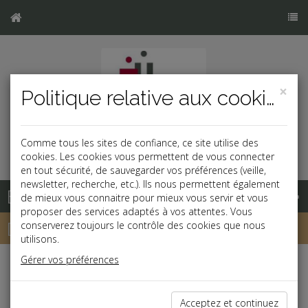
×
Politique relative aux cookies
Comme tous les sites de confiance, ce site utilise des
cookies. Les cookies vous permettent de vous connecter
en tout sécurité, de sauvegarder vos préférences (veille,
newsletter, recherche, etc.). Ils nous permettent également
Base documentaire
de mieux vous connaitre pour mieux vous servir et vous
proposer des services adaptés à vos attentes. Vous
Dépêches
conserverez toujours le contrôle des cookies que nous
utilisons.
Gérer vos préférences
j
a
b
Vie des affaires
Date: 2022-06-30
Acceptez et continuez