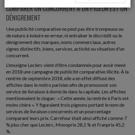
COMPARER UN CONCURRENT À UN PIGEON EST UN
DÉNIGREMENT
Une publicité comparative ne peut pas être trompeuse ou
de nature à induire en erreur, ni entraîner le discrédit ou le
dénigrement des marques, noms commerciaux, autres
signes distinctifs, biens, services, activité ou situation d'un
concurrent.
L'enseigne Leclerc vient d'être condamnée pour avoir mené
en 2018 une campagne de publicité comparative illicite. À la
rentrée de septembre 2018, elle a en effet diffusé des
affiches dans le métro parisien afin de promouvoir son
service de livraison à domicile dans la capitale. Les affiches
mentionnaient le slogan : « Cette année, la rentrée à Paris est
moins chère ». Y figuraient trois pigeons portant le nom de
services de livraison concurrents et un pourcentage
comparant leurs prix. Carrefour était ainsi affiché comme 7
% plus cher que Leclerc, Monoprix 28,1 % et Franprix 45,2
%.