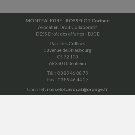
MONTEALEGRE - ROSSELOT Corinne
Avocat en Droit Collaboratif
DESS Droit des affaires - DJCE
Parc des Collines
1 avenue de Strasbourg
CS 72 138
68350 Didenheim
Tél. : 03 89 46 08 79
Fax : 03 89 46 44 27
Courriel :
rosselot.avocat@orange.fr
ACCUEIL
PLAN
MENTIONS LÉGALES
CONTACT