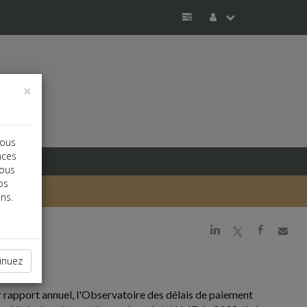
×
vous
nces
vous
os
ns.
j
a
b
inuez
r rapport annuel, l'Observatoire des délais de paiement