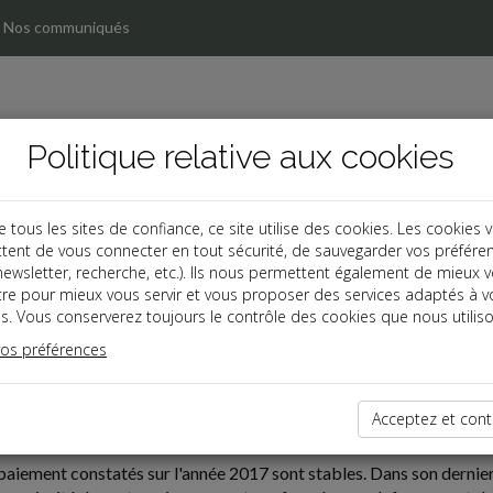
Nos communiqués
Politique relative aux cookies
ous les sites de confiance, ce site utilise des cookies. Les cookies 
tent de vous connecter en tout sécurité, de sauvegarder vos préfére
, newsletter, recherche, etc.). Ils nous permettent également de mieux 
tre pour mieux vous servir et vous proposer des services adaptés à v
s. Vous conserverez toujours le contrôle des cookies que nous utiliso
vos préférences
ires
04-29
Acceptez et cont
 PAIEMENT DES ENTREPRISES
 paiement constatés sur l'année 2017 sont stables. Dans son dernie