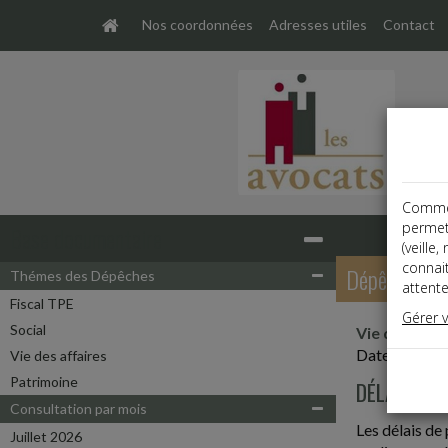
Nos coordonnées
Adresses utiles
Contact
Comme t
permet
Base documentaire
(veille
connai
Dépêches
Thémes des Dépêches
attente
Fiscal TPE
Gérer 
Social
Vie des affa
Date: 2019-
Vie des affaires
Patrimoine
DÉLAIS DE
Consultation par mois
Les délais de
Juillet 2026