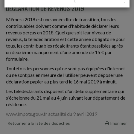
DÉCLARATION DE REVENUS 2019
Même si 2018 est une année dite de transition, tous les
contribuables doivent comme d'habitude déclarer leurs
revenus perçus en 2018. Quel que soit leur niveau de
revenus, la télédéclaration est cette année obligatoire pour
tous, les contribuables récalcitrants étant passibles après
un deuxième manquement d'une amende de 15 € par
formulaire.
Toutefois les personnes qui ne sont pas équipées d'internet
ou ne sont pas en mesure de l'utiliser peuvent déposer une
déclaration papier au plus tard le 16 mai 2019 à minuit.
Les télédéclarants disposent d'un délai supplémentaire qui
s'échelonne du 21 mai au 4 juin suivant leur département de
résidence.
www.impots.gouv.fr actualité du 9 avril 2019
Retourner à la liste des dépêches
Imprimer