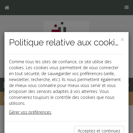
×
Politique relative aux cookies
Comme tous les sites de confiance, ce site utilise des
cookies. Les cookies vous permettent de vous connecter
en tout sécurité, de sauvegarder vos préférences (veille,
newsletter, recherche, etc.). Ils nous permettent également
Base documentaire
de mieux vous connaitre pour mieux vous servir et vous
proposer des services adaptés à vos attentes. Vous
Dépêches
conserverez toujours le contrôle des cookies que nous
utilisons.
Gérer vos préférences
j
a
b
Fiscal TPE
Date: 2019-04-23
Acceptez et continuez