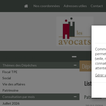
Nos coordonnées
Adresses utiles
Contact
Comme t
permet
Base documentaire
(veille
connai
Dépêches
Thémes des Dépêches
attente
Fiscal TPE
Gérer 
Social
Liste des 
Vie des affaires
Patrimoine
Patrimoine
Consultation par mois
Juillet 2026
29/11/2019