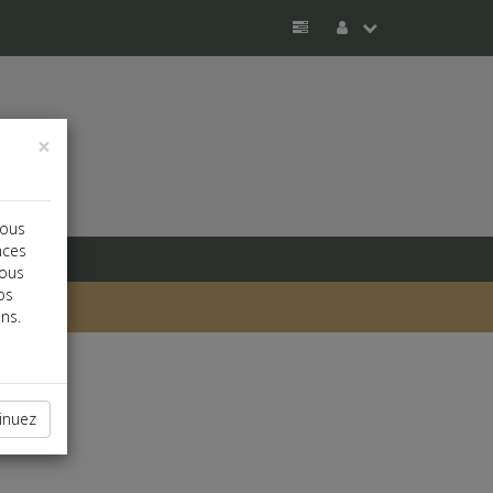
×
vous
nces
vous
os
ns.
inuez