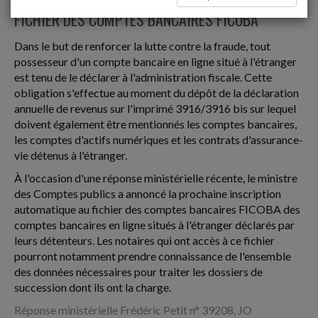
FICHIER DES COMPTES BANCAIRES FICOBA
Dans le but de renforcer la lutte contre la fraude, tout
possesseur d'un compte bancaire en ligne situé à l'étranger
est tenu de le déclarer à l'administration fiscale. Cette
obligation s'effectue au moment du dépôt de la déclaration
annuelle de revenus sur l'imprimé 3916/3916 bis sur lequel
doivent également être mentionnés les comptes bancaires,
les comptes d'actifs numériques et les contrats d'assurance-
vie détenus à l'étranger.
À l'occasion d'une réponse ministérielle récente, le ministre
des Comptes publics a annoncé la prochaine inscription
automatique au fichier des comptes bancaires FICOBA des
comptes bancaires en ligne situés à l'étranger déclarés par
leurs détenteurs. Les notaires qui ont accès à ce fichier
pourront notamment prendre connaissance de l'ensemble
des données nécessaires pour traiter les dossiers de
succession dont ils ont la charge.
Réponse ministérielle Frédéric Petit n° 39208, JO