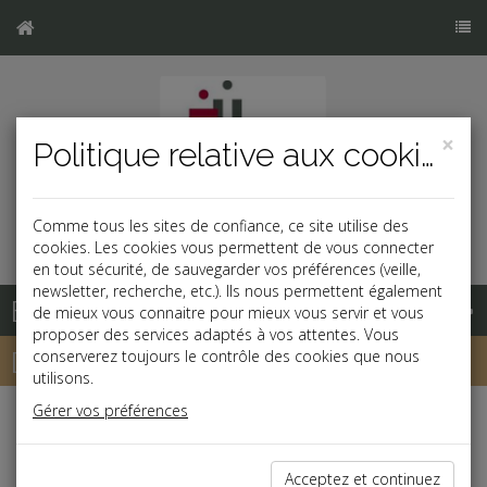
×
Politique relative aux cookies
Comme tous les sites de confiance, ce site utilise des
cookies. Les cookies vous permettent de vous connecter
en tout sécurité, de sauvegarder vos préférences (veille,
newsletter, recherche, etc.). Ils nous permettent également
Base documentaire
de mieux vous connaitre pour mieux vous servir et vous
proposer des services adaptés à vos attentes. Vous
Dépêches
conserverez toujours le contrôle des cookies que nous
utilisons.
Gérer vos préférences
j
a
b
Fiscal TPE
Date: 2021-10-13
Acceptez et continuez