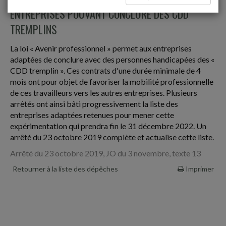
ENTREPRISES POUVANT CONCLURE DES CDD
TREMPLINS
La loi « Avenir professionnel » permet aux entreprises
adaptées de conclure avec des personnes handicapées des «
CDD tremplin ». Ces contrats d'une durée minimale de 4
mois ont pour objet de favoriser la mobilité professionnelle
de ces travailleurs vers les autres entreprises. Plusieurs
arrêtés ont ainsi bâti progressivement la liste des
entreprises adaptées retenues pour mener cette
expérimentation qui prendra fin le 31 décembre 2022. Un
arrêté du 23 octobre 2019 complète et actualise cette liste.
Arrêté du 23 octobre 2019, JO du 3 novembre, texte 13
Retourner à la liste des dépêches
Imprimer