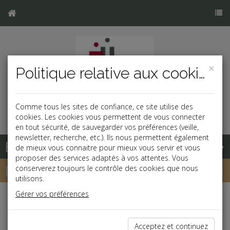
×
Politique relative aux cookies
Comme tous les sites de confiance, ce site utilise des
cookies. Les cookies vous permettent de vous connecter
en tout sécurité, de sauvegarder vos préférences (veille,
newsletter, recherche, etc.). Ils nous permettent également
Base documentaire
de mieux vous connaitre pour mieux vous servir et vous
proposer des services adaptés à vos attentes. Vous
Dépêches
conserverez toujours le contrôle des cookies que nous
utilisons.
Gérer vos préférences
j
a
b
Social
Date: 2019-11-14
Acceptez et continuez