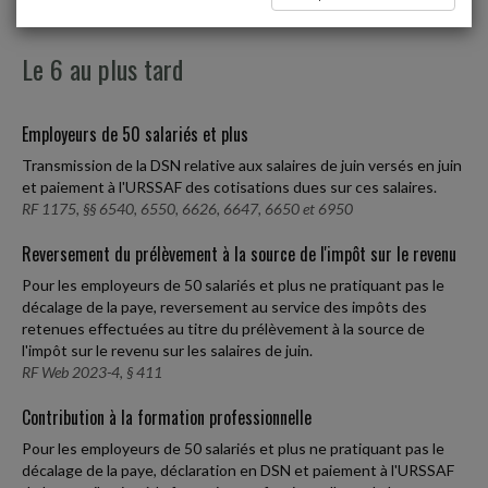
Le 6 au plus tard
Employeurs de 50 salariés et plus
Transmission de la DSN relative aux salaires de juin versés en juin
et paiement à l'URSSAF des cotisations dues sur ces salaires.
RF 1175, §§ 6540, 6550, 6626, 6647, 6650 et 6950
Reversement du prélèvement à la source de l'impôt sur le revenu
Pour les employeurs de 50 salariés et plus ne pratiquant pas le
décalage de la paye, reversement au service des impôts des
retenues effectuées au titre du prélèvement à la source de
l'impôt sur le revenu sur les salaires de juin.
RF Web 2023-4, § 411
Contribution à la formation professionnelle
Pour les employeurs de 50 salariés et plus ne pratiquant pas le
décalage de la paye, déclaration en DSN et paiement à l'URSSAF