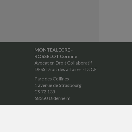
MONTEALEGRE -
ROSSELOT Corinne
Avocat en Droit Collaboratif
DESS Droit des affaires - DJCE
Parc des Collines
1 avenue de Strasbourg
CS 72 138
68350 Didenheim
Tél. : 03 89 46 08 79
Fax : 03 89 46 44 27
Courriel :
rosselot.avocat@orange.fr