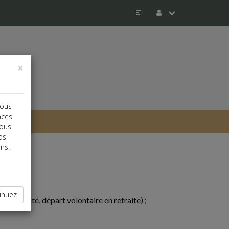
×
vous
nces
vous
os
ns.
inuez
 la retraite, départ volontaire en retraite) ;