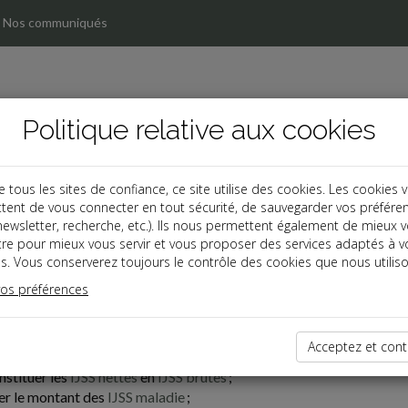
Nos communiqués
Politique relative aux cookies
ous les sites de confiance, ce site utilise des cookies. Les cookies 
tent de vous connecter en tout sécurité, de sauvegarder vos préfére
cul
, newsletter, recherche, etc.). Ils nous permettent également de mieux 
tre pour mieux vous servir et vous proposer des services adaptés à v
s. Vous conserverez toujours le contrôle des cookies que nous utiliso
cul :
vos préférences
 calcul proposés ci-contre vous permettent d'estimer rapidement :
Acceptez et cont
ant de certaines
indemnités légales de rupture
(licenciement, mise à
nstituer les
IJSS nettes
en
IJSS brutes
;
er le montant des
IJSS maladie
;