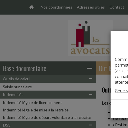
Nos coordonnées
Adresses utiles
Contact
Comme t
permet
Base documentaire
Outils de cal
(veille
connai
Outils de calcul
attente
Saisie sur salaire
Outils de cal
Gérer 
Indemnités
Indemnité légale de licenciement
Les outils de
Indemnité légale de mise à la retraite
le mont
Indemnité légale de départ volontaire à la retraite
de reco
d'estim
IJSS