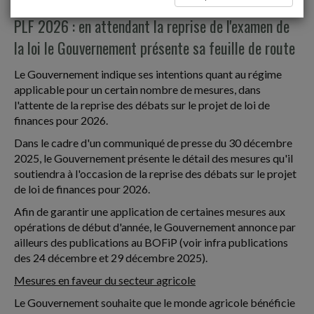
PLF 2026 : en attendant la reprise de l'examen de
la loi le Gouvernement présente sa feuille de route
Le Gouvernement indique ses intentions quant au régime
applicable pour un certain nombre de mesures, dans
l'attente de la reprise des débats sur le projet de loi de
finances pour 2026.
Dans le cadre d'un communiqué de presse du 30 décembre
2025, le Gouvernement présente le détail des mesures qu'il
soutiendra à l'occasion de la reprise des débats sur le projet
de loi de finances pour 2026.
Afin de garantir une application de certaines mesures aux
opérations de début d'année, le Gouvernement annonce par
ailleurs des publications au BOFiP (voir infra publications
des 24 décembre et 29 décembre 2025).
Mesures en faveur du secteur agricole
Le Gouvernement souhaite que le monde agricole bénéficie