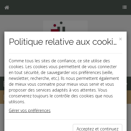
×
Politique relative aux cookies
Comme tous les sites de confiance, ce site utilise des
cookies. Les cookies vous permettent de vous connecter
en tout sécurité, de sauvegarder vos préférences (veille,
newsletter, recherche, etc.). Ils nous permettent également
Base documentaire
de mieux vous connaitre pour mieux vous servir et vous
proposer des services adaptés à vos attentes. Vous
Dépêches
conserverez toujours le contrôle des cookies que nous
utilisons.
Gérer vos préférences
j
a
b
Fiscal,Patrimoine
Acceptez et continuez
PLF 2026