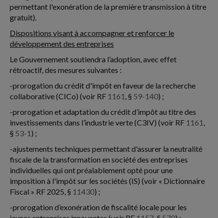
permettant l'exonération de la première transmission à titre
gratuit).
Dispositions visant à accompagner et renforcer le
développement des entreprises
Le Gouvernement soutiendra l’adoption, avec effet
rétroactif, des mesures suivantes :
-prorogation du crédit d'impôt en faveur de la recherche
collaborative (CICo) (voir RF
1161
, §
59-140
) ;
-prorogation et adaptation du crédit d’impôt au titre des
investissements dans l’industrie verte (C3IV) (voir RF
1161
,
§
53-1
) ;
-ajustements techniques permettant d'assurer la neutralité
fiscale de la transformation en société des entreprises
individuelles qui ont préalablement opté pour une
imposition à l'impôt sur les sociétés (IS) (voir « Dictionnaire
Fiscal » RF 2025, §
11430
) ;
-prorogation d’exonération de fiscalité locale pour les
jeunes entreprises innovantes (voir RF
1157
, §
570
) ;