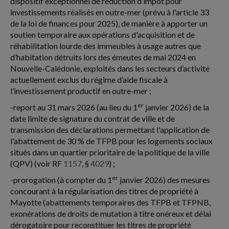
dispositif exceptionnel de réduction d’impôt pour
investissements réalisés en outre-mer (prévu à l'article 33
de la loi de finances pour 2025), de manière à apporter un
soutien temporaire aux opérations d'acquisition et de
réhabilitation lourde des immeubles à usage autres que
d’habitation détruits lors des émeutes de mai 2024 en
Nouvelle-Calédonie, exploités dans les secteurs d’activité
actuellement exclus du régime d’aide fiscale à
l’investissement productif en outre-mer ;
er
-report au 31 mars 2026 (au lieu du 1
janvier 2026) de la
date limite de signature du contrat de ville et de
transmission des déclarations permettant l'application de
l'abattement de 30 % de TFPB pour les logements sociaux
situés dans un quartier prioritaire de la politique de la ville
(QPV) (voir RF
1157
, §
4029
) ;
er
-prorogation (à compter du 1
janvier 2026) des mesures
concourant à la régularisation des titres de propriété à
Mayotte (abattements temporaires des TFPB et TFPNB,
exonérations de droits de mutation à titre onéreux et délai
dérogatoire pour reconstituer les titres de propriété