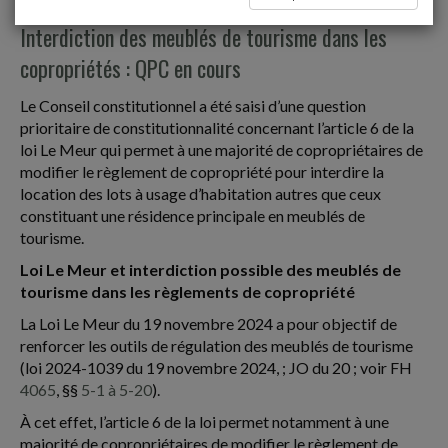
Interdiction des meublés de tourisme dans les
copropriétés : QPC en cours
Le Conseil constitutionnel a été saisi d’une question
prioritaire de constitutionnalité concernant l’article 6 de la
loi Le Meur qui permet à une majorité de copropriétaires de
modifier le règlement de copropriété pour interdire la
location des lots à usage d’habitation autres que ceux
constituant une résidence principale en meublés de
tourisme.
Loi Le Meur et interdiction possible des meublés de
tourisme dans les règlements de copropriété
La Loi Le Meur du 19 novembre 2024 a pour objectif de
renforcer les outils de régulation des meublés de tourisme
(loi 2024-1039 du 19 novembre 2024, ; JO du 20 ; voir FH
4065
, §§
5-1 à 5-20
).
À cet effet, l’article 6 de la loi permet notamment à une
majorité de copropriétaires de modifier le règlement de