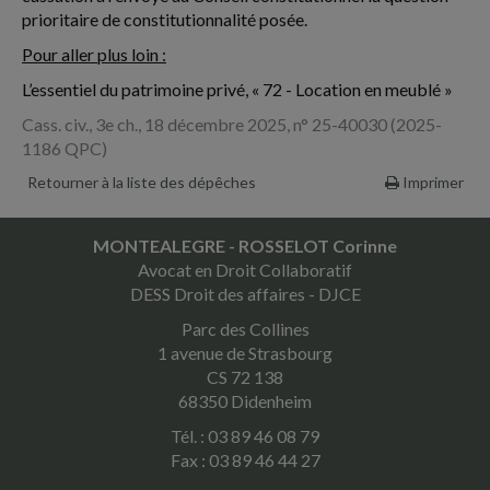
prioritaire de constitutionnalité posée.
Pour aller plus loin :
L’essentiel du patrimoine privé, « 72 - Location en meublé »
Cass. civ., 3e ch., 18 décembre 2025, n° 25-40030 (2025-
1186 QPC)
Retourner à la liste des dépêches
Imprimer
MONTEALEGRE - ROSSELOT Corinne
Avocat en Droit Collaboratif
DESS Droit des affaires - DJCE
Parc des Collines
1 avenue de Strasbourg
CS 72 138
68350 Didenheim
Tél. : 03 89 46 08 79
Fax : 03 89 46 44 27