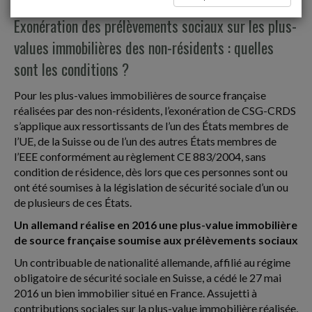
Exonération des prélèvements sociaux sur les plus-
values immobilières des non-résidents : quelles
sont les conditions ?
Pour les plus-values immobilières de source française
réalisées par des non-résidents, l’exonération de CSG-CRDS
s’applique aux ressortissants de l’un des États membres de
l’UE, de la Suisse ou de l’un des autres États membres de
l’EEE conformément au règlement CE 883/2004, sans
condition de résidence, dès lors que ces personnes sont ou
ont été soumises à la législation de sécurité sociale d’un ou
de plusieurs de ces États.
Un allemand réalise en 2016 une plus-value immobilière
de source française soumise aux prélèvements sociaux
Un contribuable de nationalité allemande, affilié au régime
obligatoire de sécurité sociale en Suisse, a cédé le 27 mai
2016 un bien immobilier situé en France. Assujetti à
contributions sociales sur la plus-value immobilière réalisée,