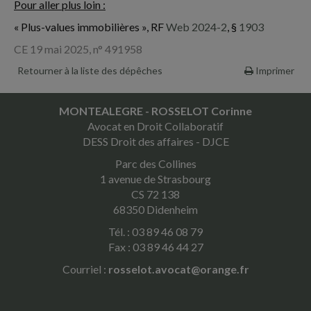
Pour aller plus loin :
« Plus-values immobilières », RF
Web 2024-2
, §
1903
CE 19 mai 2025, n° 491958
Retourner à la liste des dépêches
Imprimer
MONTEALEGRE - ROSSELOT Corinne
Avocat en Droit Collaboratif
DESS Droit des affaires - DJCE
Parc des Collines
1 avenue de Strasbourg
CS 72 138
68350 Didenheim
Tél. : 03 89 46 08 79
Fax : 03 89 46 44 27
Courriel :
rosselot.avocat@orange.fr