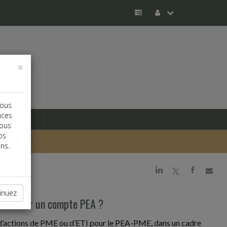
×
vous
nces
vous
os
ns.
j
a
b
inuez
 cotés sur un compte PEA ?
u d’actions de PME ou d’ETI pour le PEA-PME, dans un cadre