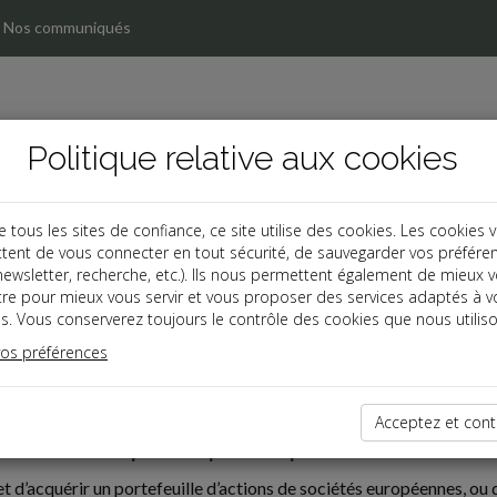
Nos communiqués
Politique relative aux cookies
ous les sites de confiance, ce site utilise des cookies. Les cookies 
tent de vous connecter en tout sécurité, de sauvegarder vos préfére
, newsletter, recherche, etc.). Ils nous permettent également de mieux 
tre pour mieux vous servir et vous proposer des services adaptés à v
s. Vous conserverez toujours le contrôle des cookies que nous utiliso
vos préférences
inanciers et droits sociaux
Acceptez et cont
 différé est-il possible pour l’acquisition de titres non
 d’acquérir un portefeuille d’actions de sociétés européennes, o