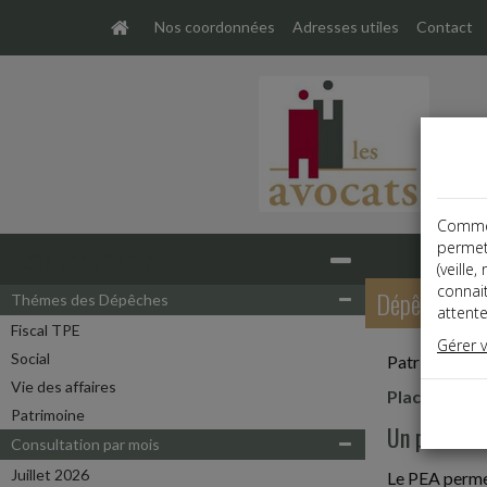
Nos coordonnées
Adresses utiles
Contact
Comme t
permet
Base documentaire
(veille
connai
Dépêches
Thémes des Dépêches
attente
Fiscal TPE
Gérer 
Social
Patrimoine
Vie des affaires
Placements f
Patrimoine
Un paiement
Consultation par mois
Juillet 2026
Le PEA permet