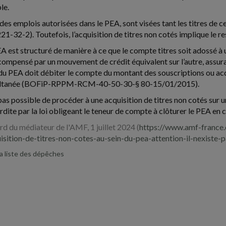
le.
 des emplois autorisées dans le PEA, sont visées tant les titres de ce
21-32-2). Toutefois, l’acquisition de titres non cotés implique le r
PEA est structuré de manière à ce que le compte titres soit adossé 
ompensé par un mouvement de crédit équivalent sur l’autre, assura
du PEA doit débiter le compte du montant des souscriptions ou acqu
ultanée (BOFiP-RPPM-RCM-40-50-30-§ 80-15/01/2015).
t pas possible de procéder à une acquisition de titres non cotés sur
rdite par la loi obligeant le teneur de compte à clôturer le PEA en c
rd du médiateur de l'AMF, 1 juillet 2024 (
https://www.amf-france.
sition-de-titres-non-cotes-au-sein-du-pea-attention-il-nexiste-
la liste des dépêches