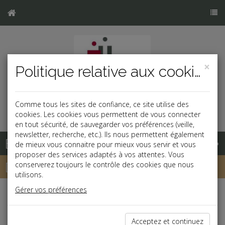
×
Politique relative aux cookies
Comme tous les sites de confiance, ce site utilise des
cookies. Les cookies vous permettent de vous connecter
en tout sécurité, de sauvegarder vos préférences (veille,
newsletter, recherche, etc.). Ils nous permettent également
Base documentaire
de mieux vous connaitre pour mieux vous servir et vous
proposer des services adaptés à vos attentes. Vous
Dépêches
conserverez toujours le contrôle des cookies que nous
utilisons.
Gérer vos préférences
j
a
b
Vie des affaires
Date: 2025-12-22
Acceptez et continuez