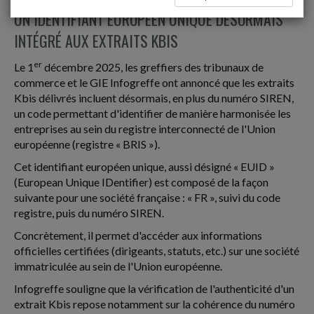
UN IDENTIFIANT EUROPÉEN UNIQUE DÉSORMAIS
INTÉGRÉ AUX EXTRAITS KBIS
er
Le 1
décembre 2025, les greffiers des tribunaux de
commerce et le GIE Infogreffe ont annoncé que les extraits
Kbis délivrés incluent désormais, en plus du numéro SIREN,
un code permettant d'identifier de manière harmonisée les
entreprises au sein du registre interconnecté de l'Union
européenne (registre « BRIS »).
Cet identifiant européen unique, aussi désigné « EUID »
(European Unique IDentifier) est composé de la façon
suivante pour une société française : « FR », suivi du code
registre, puis du numéro SIREN.
Concrètement, il permet d'accéder aux informations
officielles certifiées (dirigeants, statuts, etc.) sur une société
immatriculée au sein de l'Union européenne.
Infogreffe souligne que la vérification de l'authenticité d'un
extrait Kbis repose notamment sur la cohérence du numéro