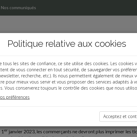
Nos communiqués
Politique relative aux cookies
ous les sites de confiance, ce site utilise des cookies. Les cookies 
tent de vous connecter en tout sécurité, de sauvegarder vos préfére
, newsletter, recherche, etc.). Ils nous permettent également de mieux 
tre pour mieux vous servir et vous proposer des services adaptés à v
s. Vous conserverez toujours le contrôle des cookies que nous utiliso
vos préférences
ires
06-27
Acceptez et cont
 FIN DU TICKET DE CAISSE
er
 1
janvier 2023, les commerçants ne devront plus imprimer les tick