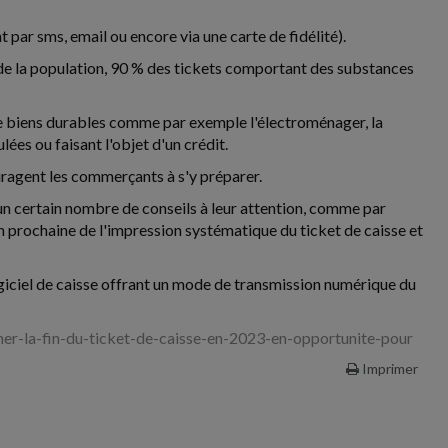
t par sms, email ou encore via une carte de fidélité).
té de la population, 90 % des tickets comportant des substances
 de biens durables comme par exemple l'électroménager, la
lées ou faisant l'objet d'un crédit.
ragent les commerçants à s'y préparer.
un certain nombre de conseils à leur attention, comme par
on prochaine de l'impression systématique du ticket de caisse et
giciel de caisse offrant un mode de transmission numérique du
r-la-fin-du-ticket-de-caisse-en-2023-en-opportunite-pour
Imprimer