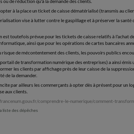
 ou de réduction qu'à la demande des clients.
opter à la place un ticket de caisse dématérialisé (transmis au clien
ialisation vise à lutter contre le gaspillage et à préserver la san
 est toutefois prévue pour les tickets de caisse relatifs à l'achat
informatique, ainsi que pour les opérations de cartes bancaires annu
 risque de mécontentement des clients, les pouvoirs publics encou
ortail de transformation numérique des entreprises) a ainsi émis 
ormer les clients par affichage près de leur caisse de la suppressi
ité de la demander.
cite par ailleurs les commerçants à opter dès à présent pour un lo
se aux clients.
francenum.gouv.fr/comprendre-le-numerique/comment-transforme
la liste des dépêches