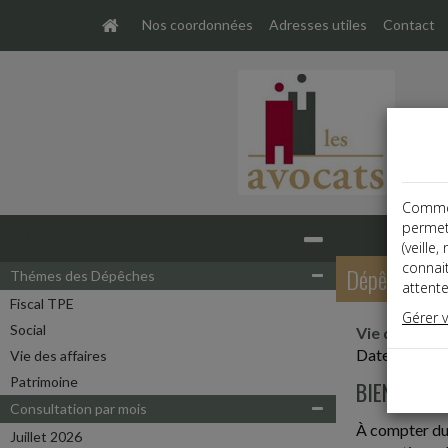
Nos coordonnées
Adresses utiles
Contact
Comme t
permet
Base documentaire
(veille
connai
Dépêches
Thémes des Dépêches
attente
Fiscal TPE
Gérer 
Social
Vie des affa
Date: 2022-
Vie des affaires
Patrimoine
BIENTÔT LA
Consultation par mois
À compter du
Juillet 2026