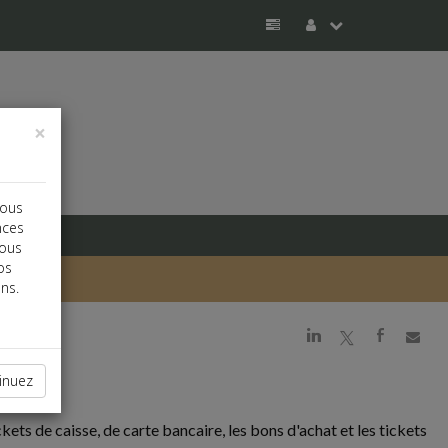
×
vous
nces
vous
os
ns.
j
a
b
inuez
ets de caisse, de carte bancaire, les bons d'achat et les tickets