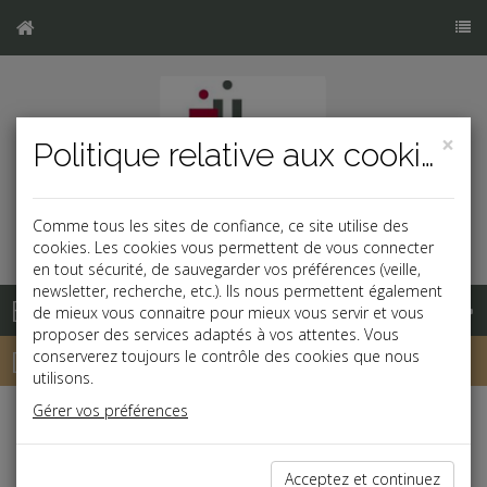
×
Politique relative aux cookies
Comme tous les sites de confiance, ce site utilise des
cookies. Les cookies vous permettent de vous connecter
en tout sécurité, de sauvegarder vos préférences (veille,
newsletter, recherche, etc.). Ils nous permettent également
Base documentaire
de mieux vous connaitre pour mieux vous servir et vous
proposer des services adaptés à vos attentes. Vous
Dépêches
conserverez toujours le contrôle des cookies que nous
utilisons.
Gérer vos préférences
j
a
b
Vie des affaires
Date: 2020-04-27
Acceptez et continuez