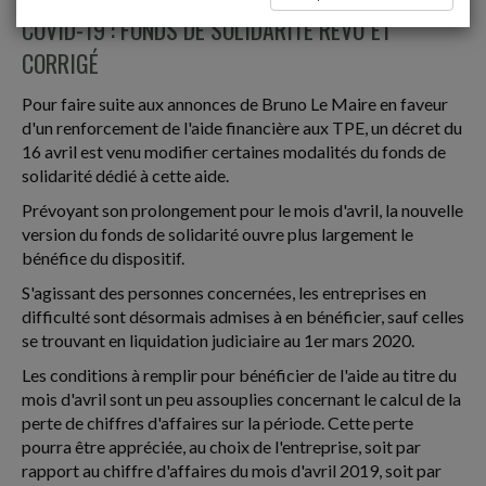
COVID-19 : FONDS DE SOLIDARITÉ REVU ET
CORRIGÉ
Pour faire suite aux annonces de Bruno Le Maire en faveur
d'un renforcement de l'aide financière aux TPE, un décret du
16 avril est venu modifier certaines modalités du fonds de
solidarité dédié à cette aide.
Prévoyant son prolongement pour le mois d'avril, la nouvelle
version du fonds de solidarité ouvre plus largement le
bénéfice du dispositif.
S'agissant des personnes concernées, les entreprises en
difficulté sont désormais admises à en bénéficier, sauf celles
se trouvant en liquidation judiciaire au 1er mars 2020.
Les conditions à remplir pour bénéficier de l'aide au titre du
mois d'avril sont un peu assouplies concernant le calcul de la
perte de chiffres d'affaires sur la période. Cette perte
pourra être appréciée, au choix de l'entreprise, soit par
rapport au chiffre d'affaires du mois d'avril 2019, soit par