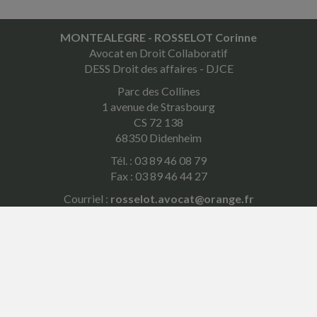
MONTEALEGRE - ROSSELOT Corinne
Avocat en Droit Collaboratif
DESS Droit des affaires - DJCE
Parc des Collines
1 avenue de Strasbourg
CS 72 138
68350 Didenheim
Tél. : 03 89 46 08 79
Fax : 03 89 46 44 27
Courriel :
rosselot.avocat@orange.fr
ACCUEIL
PLAN
MENTIONS LÉGALES
CONTACT